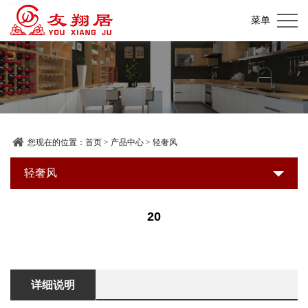
网
菜单
站
关
首
于
产
页
我
品
加
们
中
盟
装
您现在的位置：
首页
>
产品中心
>
轻奢风
心
店
修
轻奢风
新
展
建
闻
联
20
示
材
资
系
超
讯
我
详细说明
市
们