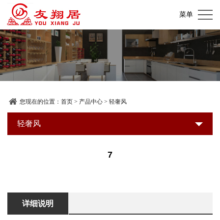
网
菜单
站
关
首
于
产
页
我
品
加
们
中
盟
装
您现在的位置：
首页
>
产品中心
>
轻奢风
心
店
修
轻奢风
新
展
建
闻
联
7
示
材
资
系
超
讯
我
详细说明
市
们