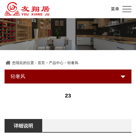
网
菜单
站
关
首
于
产
页
我
品
加
们
中
盟
装
您现在的位置：
首页
>
产品中心
>
轻奢风
心
店
修
轻奢风
新
展
建
闻
联
23
示
材
资
系
超
讯
我
详细说明
市
们