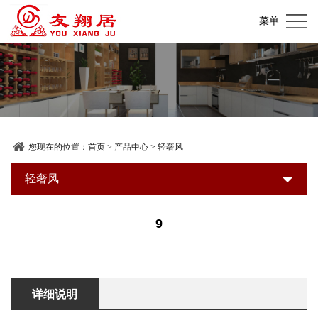
网
菜单
站
关
首
于
产
页
我
品
加
们
中
盟
装
您现在的位置：
首页
>
产品中心
>
轻奢风
心
店
修
轻奢风
新
展
建
闻
联
9
示
材
资
系
超
讯
我
详细说明
市
们