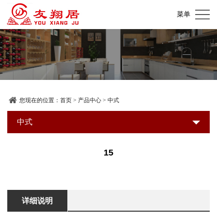
网
菜单
站
关
首
于
产
页
我
品
加
们
中
盟
装
您现在的位置：
首页
>
产品中心
>
中式
心
店
修
中式
新
展
建
闻
联
15
示
材
资
系
超
讯
我
详细说明
市
们