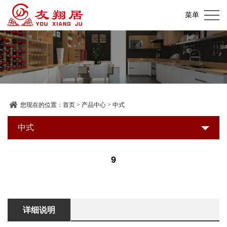
网
菜单
站
关
首
于
产
页
我
品
加
们
中
盟
装
您现在的位置：
首页
>
产品中心
>
中式
心
店
修
中式
新
展
建
闻
联
9
示
材
资
系
超
讯
我
详细说明
市
们