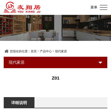
网
菜单
站
关
首
于
产
页
我
品
加
们
中
盟
装
您现在的位置：
首页
>
产品中心
>
现代家居
心
店
修
现代家居
新
展
建
闻
联
Z01
示
材
资
系
超
讯
我
详细说明
市
们